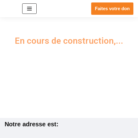
Faites votre don
Aller
au
contenu
En cours de construction,...
Notre adresse est: