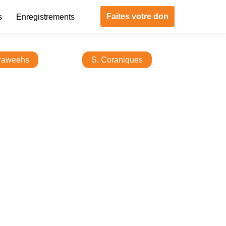
Faites votre don
s
Enregistrements
raweehs
S. Coraniques